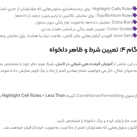
Highlight Cells Rules: برای برجسته‌سازی سلول‌هایی که مقدارشان از حدی کمتر، بیشتر یا مساوی است.
Top/Bottom Rules: برای نمایش بالاترین یا پایین‌ترین درصد از داده‌ها.
Data Bars: نمایش داده‌ها به‌صورت نوار رنگی درون سلول.
Color Scales: تعیین طیف رنگی بر اساس مقدار عددی.
Icon Sets: افزودن آیکون‌هایی مثل فلش، علامت تیک یا هشدار برای نمایش وضعیت.
گام ۴: تعیین شرط و ظاهر دلخواه
در این بخش از
آموزش فرمت‌دهی شرطی در اکسل
، شرط مورد نظر خود را مشخص می‌
به‌عنوان مثال، اگر می‌خواهید تمام مقادیر کمتر از ۵۰ با رنگ قرمز نمایش داده شوند:
از منوی Conditional Formatting گزینه
Highlight Cell Rules > Less Than
را
عدد ۵۰ را وارد کرده و رنگ دلخواه را مشخص کنید.
اکنون سلول‌هایی که مقدارشان کمتر از ۵۰ است به‌صورت خودکار قرمز خواهند شد.