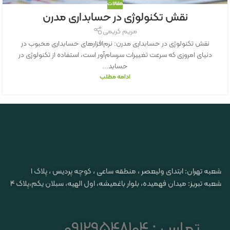
مقالات
نقش تکنولوژی در حسابداری مدرن
مریم کریمی
نقش تکنولوژی در حسابداری مدرن: نرم‌افزارهای حسابداری محبوب در
دنیای امروزی که سرعت تغییرات سرسام‌آور است، استفاده از تکنولوژی در
حسابد...
ادامه مطلب
شعبه تهران: ابتدای ولیعصر ، منطقه ساعی ، کوچه پردیس ، پلاک ۱
شعبه تبریز: میدان فهمیده، بلوار باغمیشه، اول الهیه، سبلان یکم،پلاک 4
تماس : 09129548104