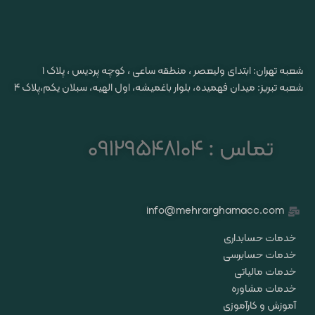
شعبه تهران: ابتدای ولیعصر ، منطقه ساعی ، کوچه پردیس ، پلاک ۱
شعبه تبریز: میدان فهمیده، بلوار باغمیشه، اول الهیه، سبلان یکم،پلاک 4
تماس : 09129548104
info@mehrarghamacc.com
خدمات حسابداری
خدمات حسابرسی
خدمات مالیاتی
خدمات مشاوره
آموزش و کارآموزی