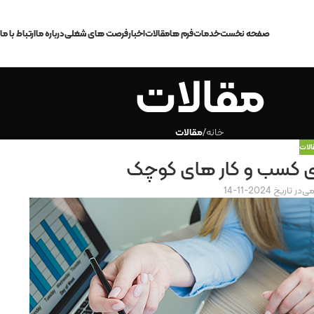
صفحه نخست
خدمات
فرم ها
مقالات
اخبار
فرصت های شغلی
درباره ما
ارتباط با ما
مقالات
خانه
/
مقالات
الات
ی کسب‌ و کار های کوچک
می
در تاریخ 2024-11-14