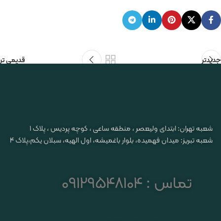
جدیدتر
قدیمی تر
شعبه تهران: ابتدای ولیعصر ، منطقه ساعی ، کوچه پردیس ، پلاک ۱
شعبه تبریز: میدان فهمیده، بلوار باغمیشه، اول الهیه، سبلان یکم،پلاک 4
تماس : 09129548104