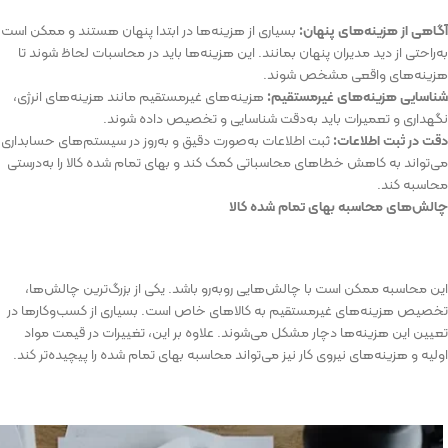
آگاهی
از
هزینه‌های
پنهان
:
بسیاری
از
هزینه‌ها
در
ابتدا
پنهان
هستند
و
ممکن
است
به‌راحتی
از
دید
مدیران
پنهان
بمانند
.
این
هزینه‌ها
باید
در
محاسبات
لحاظ
شوند
تا
هزینه‌های
واقعی
مشخص
شوند
.
شناسایی
هزینه‌های
غیرمستقیم
:
هزینه‌های
غیرمستقیم
مانند
هزینه‌های
انرژی،
نگهداری
و
تعمیرات
باید
به‌دقت
شناسایی
و
تخصیص
داده
شوند
.
دقت
در
ثبت
اطلاعات
:
ثبت
اطلاعات
به‌صورت
دقیق
و
به‌روز
در
سیستم‌های
حسابداری
می‌تواند
به
کاهش
خطاهای
محاسباتی
کمک
کند
و
بهای
تمام
شده
کالا
را
به‌درستی
محاسبه
کند
.
چالش‌های
محاسبه
بهای
تمام
شده
کالا
این
محاسبه
ممکن
است
با
چالش‌هایی
روبه‌رو
باشد
.
یکی
از
بزرگ‌ترین
چالش‌ها،
تخصیص
هزینه‌های
غیرمستقیم
به
کالاهای
خاص
است
.
بسیاری
از
کسب‌وکارها
در
تعیین
این
هزینه‌ها
دچار
مشکل
می‌شوند
.
علاوه
بر
این،
تغییرات
در
قیمت
مواد
اولیه
و
هزینه‌های
نیروی
کار
نیز
می‌تواند
محاسبه
بهای
تمام
شده
را
پیچیده‌تر
کند
.