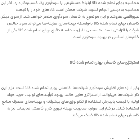
محاسبه
بهای
تمام
شده
کالا
ارتباط
مستقیمی
با
سودآوری
یک
کسب‌وکار
دارد
.
اگر
این
محاسبه
به‌درستی
انجام
نشود،
شرکت
ممکن
است
کالاهای
خود
را
با
قیمت
غیرواقعی
بفروشد
و
این
موضوع
به
کاهش
سودآوری
منجر
خواهد
شد
.
از
سوی
دیگر،
کاهش
بهای
تمام
شده
کالا
به‌واسطه
بهینه‌سازی
هزینه‌ها
می‌تواند
سود
خالص
شرکت
را
افزایش
دهد
.
به
همین
دلیل،
محاسبه
دقیق
بهای
تمام
شده
کالا
یکی
از
گام‌های
اساسی
در
بهبود
سودآوری
است
.
استراتژی‌های
کاهش
بهای
تمام
شده
کالا
یکی
از
راه‌های
افزایش
سودآوری
شرکت‌ها،
کاهش
بهای
تمام
شده
کالا
است
.
برای
این
کار،
شرکت‌ها
می‌توانند
از
استراتژی‌هایی
مانند
بهبود
فرآیندهای
تولید،
خرید
مواد
اولیه
با
قیمت
پایین‌تر،
استفاده
از
تکنولوژی‌های
پیشرفته
و
بهینه‌سازی
مصرف
منابع
استفاده
کنند
.
در
کنار
این
موارد،
مدیریت
بهینه
نیروی
کار
و
کاهش
ضایعات
نیز
به
کاهش
بهای
تمام
شده
کالا
کمک
می‌کند
.