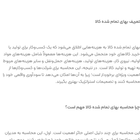
تعریف
بهای
تمام
شده
کالا
بهای
تمام
شده
کالا
به
هزینه‌هایی
اطلاق
می‌شود
که
یک
کسب‌وکار
برای
تولید
یا
خرید
کالاهای
خود
متحمل
می‌شود
.
این
هزینه‌ها
معمولاً
شامل
هزینه‌های
مواد
اولیه،
نیروی
کار،
هزینه‌های
تولید،
هزینه‌های
حمل‌ونقل
و
سایر
هزینه‌های
مربوط
به
تهیه
و
تولید
کالا
است
.
در
نتیجه،
این
محاسبه
برای
شرکت‌ها
و
کسب‌وکارها
از
اهمیت
ویژه‌ای
برخوردار
است؛
زیرا
به
آن‌ها
امکان
می‌دهد
تا
سودآوری
واقعی
خود
را
محاسبه
کنند
و
تصمیمات
استراتژیک
بهتری
بگیرند
.
چرا
محاسبه
بهای
تمام
شده
کالا
مهم
است؟
این
محاسبه
برای
چند
دلیل
اصلی
حائز
اهمیت
است
.
اول،
این
محاسبه
به
مدیران
کسب‌وکارها
کمک
می‌کند
تا
میزان
سود
خالص
خود
را
مشخص
کنند
.
دوم،
برای