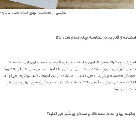
عکسی از محاسبه بهای تمام شده کالا و 
استفاده
از
فناوری
در
محاسبه
بهای
تمام
شده
کالا
امروزه،
با
پیشرفت‌های
فناوری
و
استفاده
از
نرم‌افزارهای
حسابداری،
این
محاسبه
بسیار
دقیق‌تر
و
سریع‌تر
شده
است
.
این
نرم‌افزارها
قادرند
تمامی
هزینه‌ها
را
به‌صورت
خودکار
محاسبه
و
گزارش‌دهی
کنند
.
با
استفاده
از
این
ابزارها،
کسب‌وکارها
می‌توانند
اطلاعات
مالی
به‌روز
و
دقیقی
داشته
باشند
که
به
تصمیم‌گیری‌های
بهتر
و
بهینه‌تر
منجر
می‌شود
.
چگونه
بهای
تمام
شده
کالا
بر
سودآوری
تأثیر
می‌گذارد؟