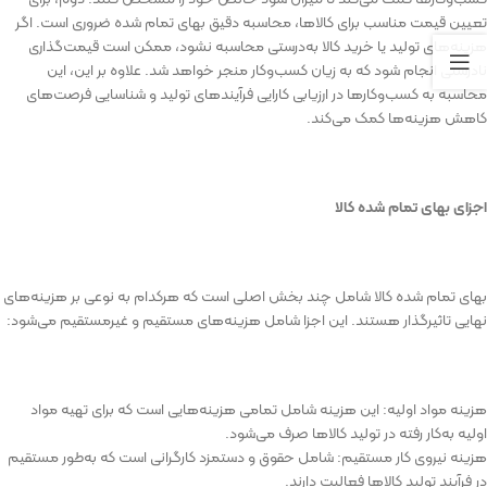
تعیین
قیمت
مناسب
برای
کالاها،
محاسبه
دقیق
بهای
تمام
شده
ضروری
است
.
اگر
هزینه‌های
تولید
یا
خرید
کالا
به‌درستی
محاسبه
نشود،
ممکن
است
قیمت‌گذاری
نادرستی
انجام
شود
که
به
زیان
کسب‌وکار
منجر
خواهد
شد
.
علاوه
بر
این،
این
محاسبه
به
کسب‌وکارها
در
ارزیابی
کارایی
فرآیندهای
تولید
و
شناسایی
فرصت‌های
کاهش
هزینه‌ها
کمک
می‌کند
.
اجزای
بهای
تمام
شده
کالا
بهای
تمام
شده
کالا
شامل
چند
بخش
اصلی
است
که
هرکدام
به
نوعی
بر
هزینه‌های
نهایی
تاثیرگذار
هستند
.
این
اجزا
شامل
هزینه‌های
مستقیم
و
غیرمستقیم
می‌شود
:
هزینه
مواد
اولیه
:
این
هزینه
شامل
تمامی
هزینه‌هایی
است
که
برای
تهیه
مواد
اولیه
به‌کار
رفته
در
تولید
کالاها
صرف
می‌شود
.
هزینه
نیروی
کار
مستقیم
:
شامل
حقوق
و
دستمزد
کارگرانی
است
که
به‌طور
مستقیم
در
فرآیند
تولید
کالاها
فعالیت
دارند
.