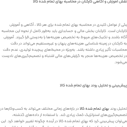
نقش
آموزش
و
آگاهی
کارکنان
در
محاسبه
بهای
تمام
شده
کالا
یکی
از
عوامل
کلیدی
در
محاسبه
بهای
تمام
شده
برای
هر
کالا ،
آگاهی
و
آموزش
کارکنان
است
.
کارکنان
بخش
مالی
و
حسابداری
باید
به‌طور
کامل
از
نحوه
این
محاسبه
آگاه
باشند
و
تکنیک‌های
مربوط
به
تخصیص
هزینه‌ها
را
به‌درستی
فرا
گیرند
.
آموزش
به
کارکنان
در
زمینه
شناسایی
هزینه‌های
پنهان
و
غیرمستقیم
می‌تواند
در
دقت
محاسبات
تأثیر
زیادی
داشته
باشد
.
به‌ویژه
در
محیط‌های
پیچیده
تولیدی،
عدم
دقت
در
تخصیص
هزینه‌ها
منجر
به
گزارش‌های
مالی
اشتباه
و
تصمیم‌گیری‌های
نادرست
می‌شود
.
پیش‌بینی
و
تحلیل
روند
بهای
تمام
شده
کالا
تحلیل
روند
بهای
تمام
شده
کالا
در
بازه‌های
زمانی
مختلف
می‌تواند
به
کسب‌وکارها
در
تصمیم‌گیری‌های
استراتژیک
کمک
زیادی
کند
.
با
استفاده
از
داده‌های
گذشته،
می‌توان
پیش‌بینی
کرد
که
بهای
تمام
شده
کالا
در
آینده
چگونه
تغییر
خواهد
کرد
.
این