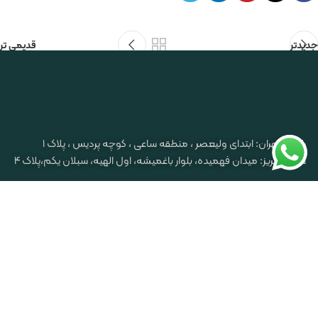
جدیدتر
قدیمی تر
شعبه تهران: ابتدای ولیعصر ، منطقه ساعی ، کوچه پردیس ، پلاک ۱
شعبه تبریز: میدان فهمیده، بلوار باغمیشه، اول الهیه، سبلان یکم،پلاک 4
تماس : 09129548104
info@mehrarghamacc.com
خدمات حسابداری