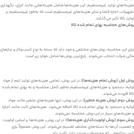
هزینه‌های
تولید
غیرمستقیم
:
این
هزینه‌ها
شامل
هزینه‌هایی
مانند
انرژی،
نگهداری
تجهیزات،
اجاره
فضا
و
سایر
هزینه‌های
غیرمستقیم
است
که
به‌طور
غیرمستقیم
بر
تولید
کالا
تاثیر
می‌گذارند
.
روش‌های
محاسبه
بهای
تمام
شده
کالا
برای
این
محاسبه،
روش‌های
مختلفی
وجود
دارد
که
بسته
به
نوع
کسب‌وکار
و
نیازهای
مالی
شرکت
انتخاب
می‌شوند
.
رایج‌ترین
روش‌ها
شامل
موارد
زیر
است
:
روش
اول
(
روش
تمام
هزینه‌ها
):
در
این
روش،
تمامی
هزینه‌های
تولید
اعم
از
مواد
اولیه،
دستمزد
و
هزینه‌های
غیرمستقیم
به‌طور
کامل
محاسبه
و
به
بهای
تمام
شده
کالا
افزوده
می‌شوند
.
روش
دوم
(
روش
هزینه
متغیر
):
در
این
روش،
تنها
هزینه‌های
متغیر
مانند
مواد
اولیه
و
دستمزد
به
بهای
تمام
شده
کالا
اضافه
می‌شود
.
هزینه‌های
ثابت
مانند
اجاره
و
هزینه‌های
سربار
در
این
روش
محاسبه
نمی‌شوند
.
روش
سوم
(
روش
اولویت‌گذاری
هزینه‌ها
):
در
این
روش،
هزینه‌ها
بر
اساس
اولویت
و
اهمیت
آن‌ها
به
دسته‌های
مختلف
تقسیم
می‌شوند
.
این
روش
معمولاً
برای
کسب‌وکارهایی
که
محصولات
متنوع
دارند
کاربرد
دارد
.