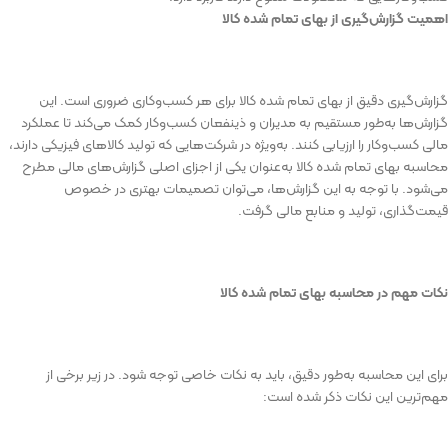
اهمیت
گزارش‌گیری
از
بهای
تمام
شده
کالا
گزارش‌گیری
دقیق
از
بهای
تمام
شده
کالا
برای
هر
کسب‌وکاری
ضروری
است
.
این
گزارش‌ها
به‌طور
مستقیم
به
مدیران
و
ذینفعان
کسب‌وکار
کمک
می‌کند
تا
عملکرد
مالی
کسب‌وکار
را
ارزیابی
کنند
.
به‌ویژه
در
شرکت‌هایی
که
تولید
کالاهای
فیزیکی
دارند،
محاسبه
بهای
تمام
شده
کالا
به‌عنوان
یکی
از
اجزای
اصلی
گزارش‌های
مالی
مطرح
می‌شود
.
با
توجه
به
این
گزارش‌ها،
می‌توان
تصمیمات
بهتری
در
خصوص
قیمت‌گذاری،
تولید
و
منابع
مالی
گرفت
.
نکات
مهم
در
محاسبه
بهای
تمام
شده
کالا
برای
این
محاسبه
به‌طور
دقیق،
باید
به
نکات
خاصی
توجه
شود
.
در
زیر
برخی
از
مهم‌ترین
این
نکات
ذکر
شده
است
: