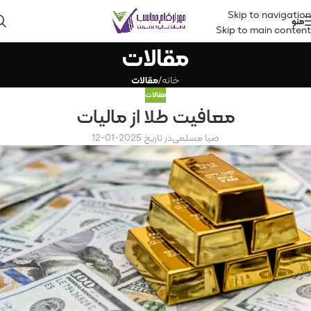
Skip to navigation
منو
Skip to main content
مقالات
خانه
/
مقالات
مقالات
معافیت طلا از مالیات
صبا مسلمی
در تاریخ 2025-01-12