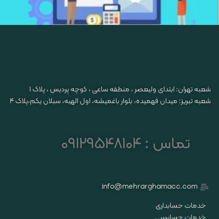
شعبه تهران: ابتدای ولیعصر ، منطقه ساعی ، کوچه پردیس ، پلاک ۱
شعبه تبریز: میدان فهمیده، بلوار باغمیشه، اول الهیه، سبلان یکم،پلاک 4
تماس : 09129548104
info@mehrarghamacc.com
خدمات حسابداری
خدمات حسابرسی