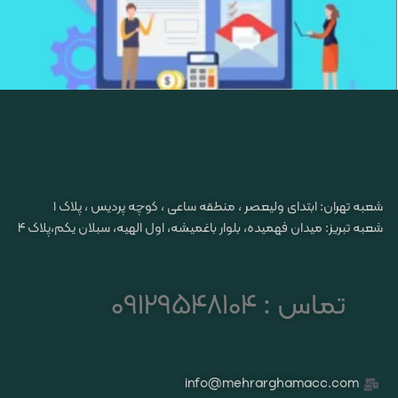
شعبه تهران: ابتدای ولیعصر ، منطقه ساعی ، کوچه پردیس ، پلاک ۱
شعبه تبریز: میدان فهمیده، بلوار باغمیشه، اول الهیه، سبلان یکم،پلاک 4
تماس : 09129548104
info@mehrarghamacc.com